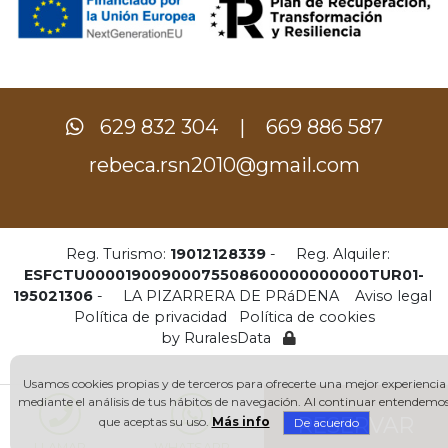
629 832 304
|
669 886 587
rebeca.rsn2010@
gmail.com
Reg. Turismo:
19012128339
-
Reg. Alquiler:
ESFCTU00001900900075508600000000000TUR01-
195021306
-
LA PIZARRERA DE PRáDENA
Aviso legal
Política de privacidad
Política de cookies
by
RuralesData
Usamos cookies propias y de terceros para ofrecerte una mejor experiencia
mediante el análisis de tus hábitos de navegación. Al continuar entendemo
RESERVAR
que aceptas su uso.
Más info
De acuerdo
LLAMAR
WHATSAPP